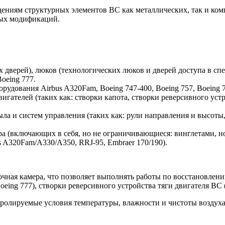
дениям структурных элементов ВС как металлических, так и ко
ных модификаций.
дверей), люков (технологических люков и дверей доступа в спе
Boeing 777.
орудования Airbus A320Fam, Boeing
747-400,
Boeing 757, Boeing 7
телей (таких как: створки капота, створки реверсивного устрой
а и систем управления (таких как: рули направления и высоты,
 (включающих в себя, но не ограничивающиеся: винглетами, н
us A320Fam/A330/A350, RRJ-95, Embraer 170/190).
очная камера, что позволяет выполнять работы по восстановле
eing 777), створки реверсивного устройства тяги двигателя ВС (в
ролируемые условия температуры, влажности и чистоты воздуха