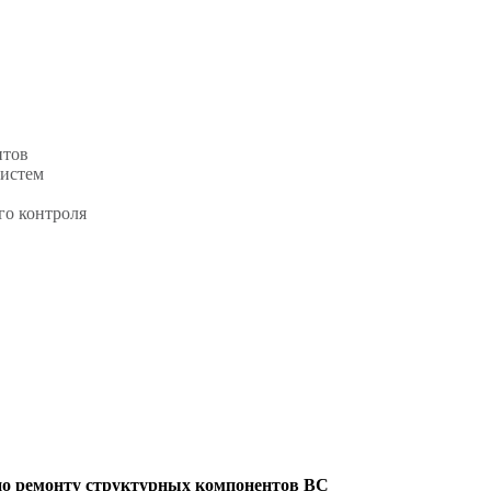
нтов
систем
го контроля
по ремонту структурных компонентов ВС