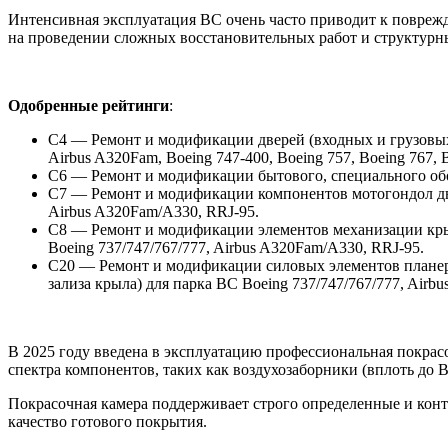
Интенсивная эксплуатация ВС очень часто приводит к повреж
на проведении сложных восстановительных работ и структур
Одобренные рейтинги
:
С4 — Ремонт и модификации дверей (входных и грузовых 
Airbus A320Fam, Boeing
747-400,
Boeing 757, Boeing 767, 
С6 — Ремонт и модификации бытового, специального об
С7 — Ремонт и модификации компонентов мотогондол двига
Airbus A320Fam/A330, RRJ-95.
С8 — Ремонт и модификации элементов механизации крыл
Boeing 737/747/767/777, Airbus A320Fam/A330, RRJ-95.
С20 — Ремонт и модификации силовых элементов планера
зализа крыла) для парка ВС Boeing 737/747/767/777, Airb
В 2025 году введена в эксплуатацию профессиональная покрас
спектра компонентов, таких как воздухозаборники (вплоть до Bo
Покрасочная камера поддерживает строго определенные и конт
качество готового покрытия.