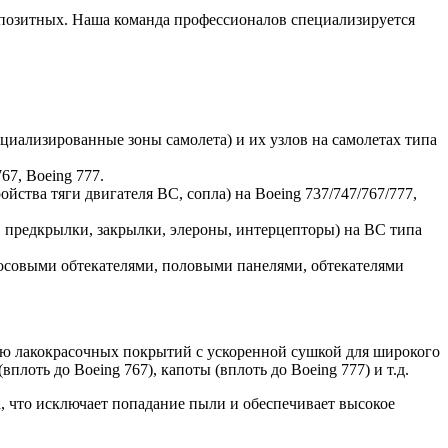
мпозитных. Наша команда профессионалов специализируется
циализированные зоны самолета) и их узлов на самолетах типа
67, Boeing 777.
ства тяги двигателя ВС, сопла) на Boeing 737/747/767/777,
 предкрылки, закрылки, элероны, интерцепторы) на ВС типа
осовыми обтекателями, половыми панелями, обтекателями
нию лакокрасочных покрытий с ускоренной сушкой для широкого
плоть до Boeing 767), капоты (вплоть до Boeing 777) и т.д.
, что исключает попадание пыли и обеспечивает высокое